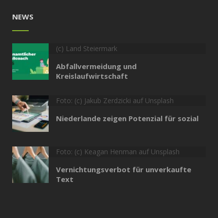
NEWS
(c) Land Steiermark
Abfallvermeidung und
Kreislaufwirtschaft
Foto: (c) Jakub Zerdzicki auf Unsplash
Niederlande zeigen Potenzial für sozial
Foto: (c) Keagan Henman auf Unsplash
Vernichtungsverbot für unverkaufte
Text