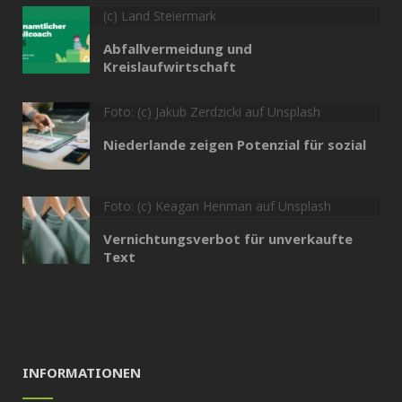
(c) Land Steiermark
Abfallvermeidung und
Kreislaufwirtschaft
Foto: (c) Jakub Zerdzicki auf Unsplash
Niederlande zeigen Potenzial für sozial
Foto: (c) Keagan Henman auf Unsplash
Vernichtungsverbot für unverkaufte
Text
INFORMATIONEN