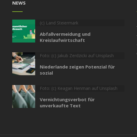
NEWS
(c) Land Steiermark
Abfallvermeidung und
Kreislaufwirtschaft
Foto: (c) Jakub Zerdzicki auf Unsplash
Niederlande zeigen Potenzial für
sozial
Foto: (c) Keagan Henman auf Unsplash
Vernichtungsverbot für
unverkaufte Text