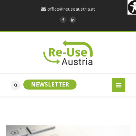
office@reuseaustria.at
NEWSLETTER