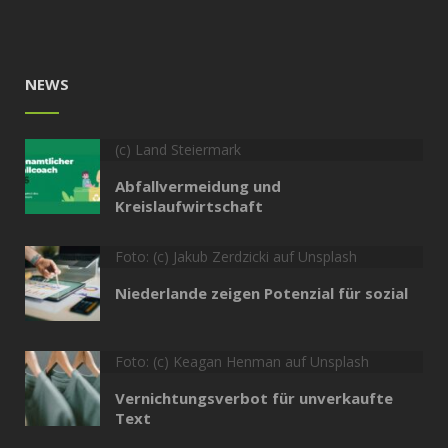
NEWS
(c) Land Steiermark
Abfallvermeidung und
Kreislaufwirtschaft
Foto: (c) Jakub Zerdzicki auf Unsplash
Niederlande zeigen Potenzial für sozial
Foto: (c) Keagan Henman auf Unsplash
Vernichtungsverbot für unverkaufte
Text